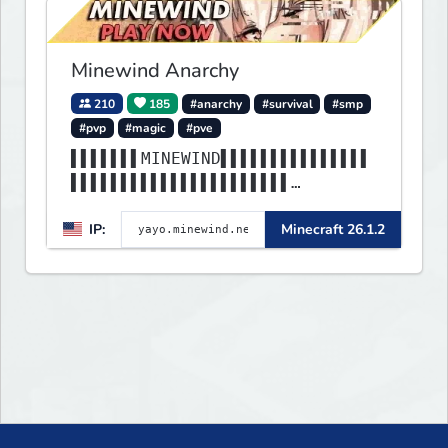
Minewind Anarchy
210
185
#anarchy
#survival
#smp
#pvp
#magic
#pve
▌▌▌▌▌▌▌MINEWIND▌▌▌▌▌▌▌▌▌▌▌▌▌▌▌
▌▌▌▌▌▌▌▌▌▌▌▌▌▌▌▌▌▌▌▌▌▌
▌▌▌▌▌▌▌▌▌▌▌▌▌▌▌▌▌▌▌▌▌▌▌▌▌▌▌▌▌▌
IP:
Minecraft 26.1.2
▌▌▌▌▌▌▌▌▌▌▌▌▌▌▌▌▌▌▌▌▌▌