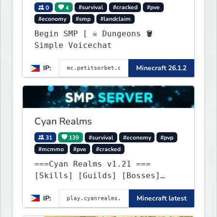
0
4
#survival
#cracked
#pve
#economy
#smp
#landclaim
Begin SMP [ ☠ Dungeons 🪣
Simple Voicechat
IP:
Minecraft 26.1.2
Cyan Realms
31
139
#survival
#economy
#pvp
#mcmmo
#pve
#cracked
===Cyan Realms v1.21 ===
[Skills] [Guilds] [Bosses]
[Unique] [No Griefing]
IP:
Minecraft latest