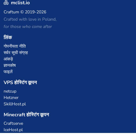
mclist.io
Craftum
© 2019-2026
Crafted with love in Poland,
for those who come after
लिंक
गोपनीयता नीति
सर्वर सूची संग्रह
आंकड़े
ज्ञानकोष
फाइलें
VPS होस्टिंग कूपन
netcup
Hetzner
SkillHost.pl
Minecraft होस्टिंग कूपन
Craftserve
IceHost.pl