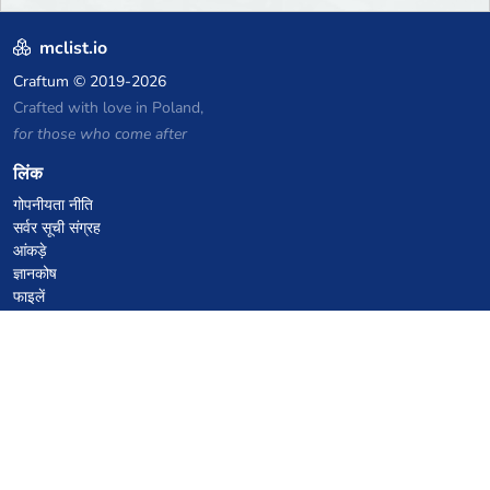
mclist.io
Craftum
© 2019-2026
Crafted with love in Poland,
for those who come after
लिंक
गोपनीयता नीति
सर्वर सूची संग्रह
आंकड़े
ज्ञानकोष
फाइलें
VPS होस्टिंग कूपन
netcup
Hetzner
SkillHost.pl
Minecraft होस्टिंग कूपन
Craftserve