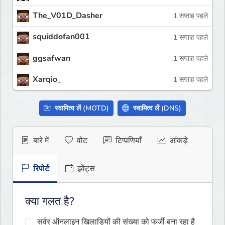
The_V01D_Dasher
1 सप्ताह पहले
squiddofan001
1 सप्ताह पहले
ggsafwan
1 सप्ताह पहले
Xarqio_
1 सप्ताह पहले
स्वामित्व लें (MOTD)
स्वामित्व लें (DNS)
बारे में
वोट
टिप्पणियाँ
आंकड़े
रिपोर्ट
इवेंट्स
क्या गलत है?
सर्वर ऑनलाइन खिलाड़ियों की संख्या को फर्जी बना रहा है