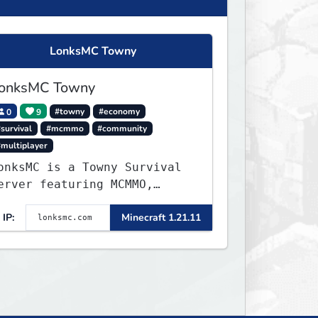
LonksMC Towny
onksMC Towny
0
9
#towny
#economy
survival
#mcmmo
#community
#multiplayer
onksMC is a Towny Survival
erver featuring MCMMO,
obs, free rank progression,
IP:
Minecraft 1.21.11
nd weekly events. We focus
n a friendly community,
alanced economy, and long-
erm survival gameplay.