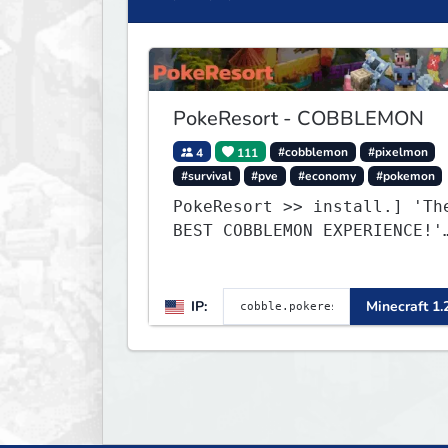
PokeResort - COBBLEMON
4
111
#cobblemon
#pixelmon
#survival
#pve
#economy
#pokemon
PokeResort >> install.] 'Th
BEST COBBLEMON EXPERIENCE!'
-TripAdvisor[❤
IP:
Minecraft 1.