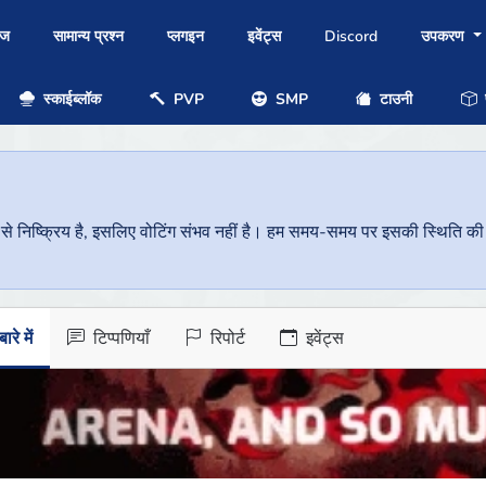
ोज
सामान्य प्रश्न
प्लगइन
इवेंट्स
Discord
उपकरण
स्काईब्लॉक
PVP
SMP
टाउनी
प
निष्क्रिय है, इसलिए वोटिंग संभव नहीं है। हम समय-समय पर इसकी स्थिति की जां
ारे में
टिप्पणियाँ
रिपोर्ट
इवेंट्स