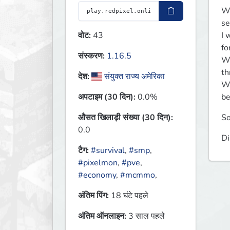
We
se
I 
वोट:
43
fo
संस्करण:
1.16.5
We
th
देश:
संयुक्त राज्य अमेरिका
We
be
अपटाइम (30 दिन):
0.0%
So
औसत खिलाड़ी संख्या (30 दिन):
0.0
Di
टैग:
#survival
,
#smp
,
#pixelmon
,
#pve
,
#economy
,
#mcmmo
,
अंतिम पिंग:
18 घंटे पहले
अंतिम ऑनलाइन:
3 साल पहले