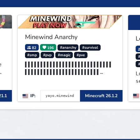
Minewind Anarchy
L
82
196
#anarchy
#survival
#smp
#pvp
#magic
#pve
#
e
▌▌▌▌▌▌▌▌▌▌▌▌▌▌▌▌▌▌▌▌▌▌▌▌▌▌▌▌
'
▌▌▌▌▌▌▌▌▌▌▌▌▌▌▌▌▌▌▌▌▌▌▌▌
L
▌▌▌▌▌▌▌▌▌▌▌▌▌▌▌▌▌▌▌▌▌▌▌▌▌▌▌▌
s
▌MINEWIND▌▌▌▌▌▌▌▌▌▌▌▌▌▌▌
J
21.1
IP:
Minecraft 26.1.2
a
o
b
t