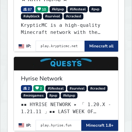
87
10
#kitpvp
#lifesteal
#pvp
#skyblock
#survival
#cracked
KrypticMC is a high-quality
Minecraft network with the
BEST gamemodes you'll ever
IP:
Minecraft all
play. Minigames, KitPvP,
Lifesteal, Prison, Practice,
Bedwars, Skywars, & much much
more!
Hyrise Network
2
2
#lifesteal
#survival
#cracked
#minigames
#pvp
#kitpvp
▪▪ HYRISE NETWORK ▸ 「 1.20.X -
1.21.11 」▪▪ LAST WEEK OF
LIFESTEAL! ┃ discord.gg/hyrise
IP:
Minecraft 1.8+