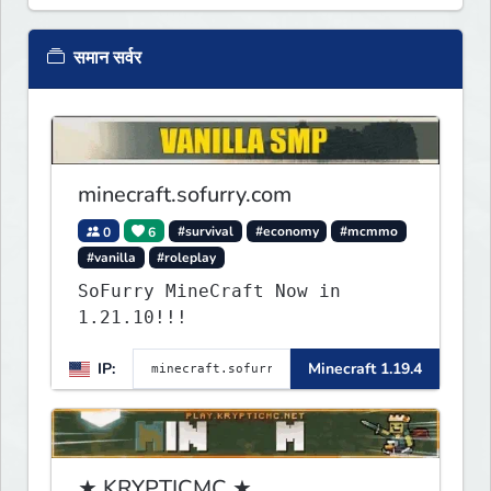
समान सर्वर
minecraft.sofurry.com
0
6
#survival
#economy
#mcmmo
#vanilla
#roleplay
SoFurry MineCraft Now in
1.21.10!!!
IP:
Minecraft 1.19.4
★ KRYPTICMC ★