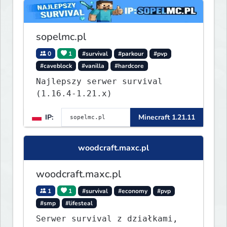
sopelmc.pl
0
1
#survival
#parkour
#pvp
#caveblock
#vanilla
#hardcore
Najlepszy serwer survival
(1.16.4-1.21.x)
IP:
Minecraft 1.21.11
woodcraft.maxc.pl
woodcraft.maxc.pl
1
1
#survival
#economy
#pvp
#smp
#lifesteal
Serwer survival z działkami,