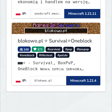
ekonomią i handlem na wersję
1.8 - 26.1.1. Rekru ON
IP:
Minecraft 1.21.11
blokowo.pl ⭐ Survival⭐Oneblock
249
373
#survival
#pvp
#boxpvp
#oneblock
#lifesteal
#polski
■■⭐ - Survival, BoxPvP,
OneBlock ɴᴏᴡᴀ ᴇᴅʏᴄᴊᴀ ꜱᴇʀᴡᴇʀᴀ
ᴡʏꜱᴛᴀʀᴛᴏᴡᴀʟᴀ!
IP:
Minecraft 1.21.4