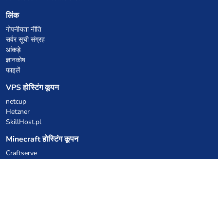
लिंक
गोपनीयता नीति
सर्वर सूची संग्रह
आंकड़े
ज्ञानकोष
फाइलें
VPS होस्टिंग कूपन
netcup
Hetzner
SkillHost.pl
Minecraft होस्टिंग कूपन
Craftserve
IceHost.pl
AI कूपन
z.ai
MiniMax