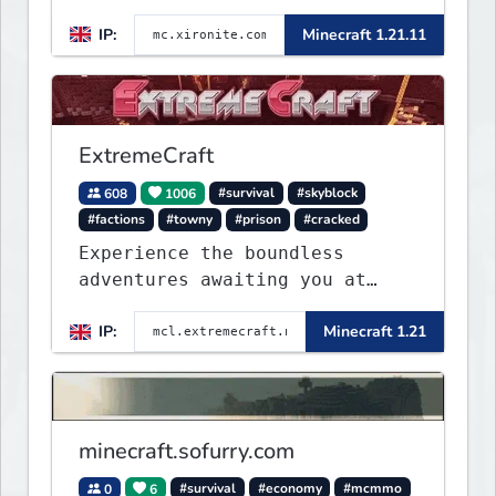
IP:
Minecraft 1.21.11
ExtremeCraft
608
1006
#survival
#skyblock
#factions
#towny
#prison
#cracked
Experience the boundless
adventures awaiting you at
ExtremeCraft.net! Embark on a
IP:
Minecraft 1.21
journey through a plethora of
exhilarating game modes,
blending both timeless
classics and innovative new
experiences seamlessly.
minecraft.sofurry.com
0
6
#survival
#economy
#mcmmo