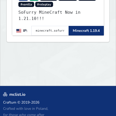
#vanilla
#roleplay
SoFurry MineCraft Now in
1.21.10!!!
IP:
Minecraft 1.19.4
mclist.io
Craftum
© 2019-2026
Crafted with love in Poland,
for those who come after