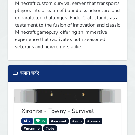
Minecraft custom survival server that transports 
players into a realm of boundless adventure and 
unparalleled challenges. EnderCraft stands as a 
testament to the fusion of innovation and classic 
Minecraft gameplay, offering an immersive 
experience that captivates both seasoned 
veterans and newcomers alike.
समान सर्वर
Xironite - Towny - Survival
2
35
#survival
#smp
#towny
#mcmmo
#jobs