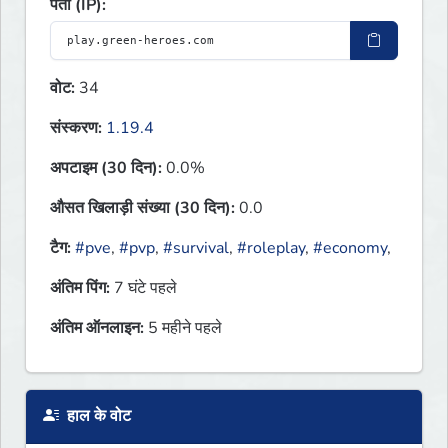
पता (IP):
वोट:
34
संस्करण:
1.19.4
अपटाइम (30 दिन):
0.0%
औसत खिलाड़ी संख्या (30 दिन):
0.0
टैग:
#pve
,
#pvp
,
#survival
,
#roleplay
,
#economy
,
अंतिम पिंग:
7 घंटे पहले
अंतिम ऑनलाइन:
5 महीने पहले
हाल के वोट