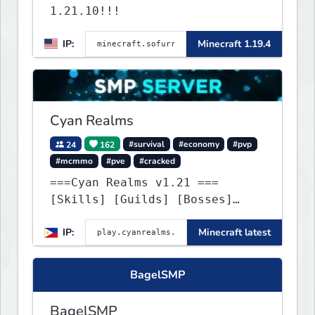
1.21.10!!!
IP:
Minecraft 1.19.4
Cyan Realms
24
162
#survival
#economy
#pvp
#mcmmo
#pve
#cracked
===Cyan Realms v1.21 ===
[Skills] [Guilds] [Bosses]
[Unique] [No Griefing]
IP:
Minecraft latest
BagelSMP
BagelSMP