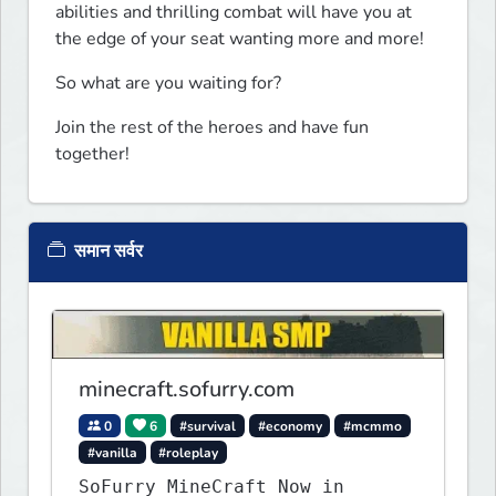
abilities and thrilling combat will have you at 
the edge of your seat wanting more and more!
So what are you waiting for? 
Join the rest of the heroes and have fun 
together!
समान सर्वर
minecraft.sofurry.com
0
6
#survival
#economy
#mcmmo
#vanilla
#roleplay
SoFurry MineCraft Now in