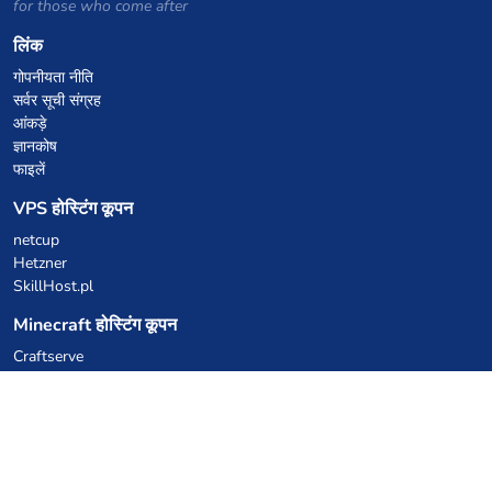
for those who come after
लिंक
गोपनीयता नीति
सर्वर सूची संग्रह
आंकड़े
ज्ञानकोष
फाइलें
VPS होस्टिंग कूपन
netcup
Hetzner
SkillHost.pl
Minecraft होस्टिंग कूपन
Craftserve
IceHost.pl
AI कूपन
z.ai
MiniMax