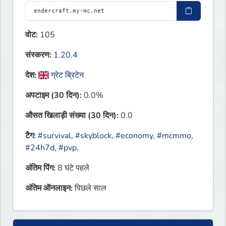
वोट:
105
संस्करण:
1.20.4
देश:
ग्रेट ब्रिटेन
अपटाइम (30 दिन):
0.0%
औसत खिलाड़ी संख्या (30 दिन):
0.0
टैग:
#survival
,
#skyblock
,
#economy
,
#mcmmo
,
#24h7d
,
#pvp
,
अंतिम पिंग:
8 घंटे पहले
अंतिम ऑनलाइन:
पिछले साल