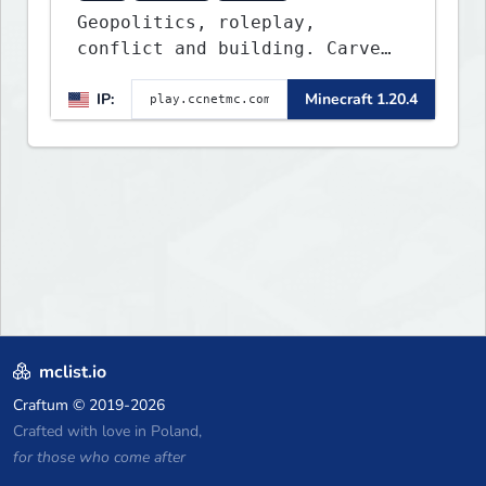
Geopolitics, roleplay,
conflict and building. Carve
out your own story on a 1:1000
IP:
Minecraft 1.20.4
map of Earth using tanks,
warships, guns and more.
Express your creative side by
building cities that the world
will envy.
mclist.io
Craftum
© 2019-2026
Crafted with love in Poland,
for those who come after