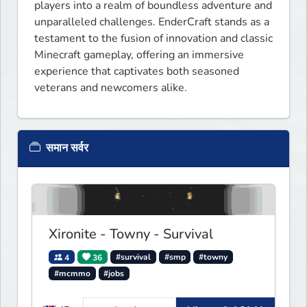
players into a realm of boundless adventure and 
unparalleled challenges. EnderCraft stands as a 
testament to the fusion of innovation and classic 
Minecraft gameplay, offering an immersive 
experience that captivates both seasoned 
veterans and newcomers alike.
समान सर्वर
Xironite - Towny - Survival
4
36
#survival
#smp
#towny
#mcmmo
#jobs