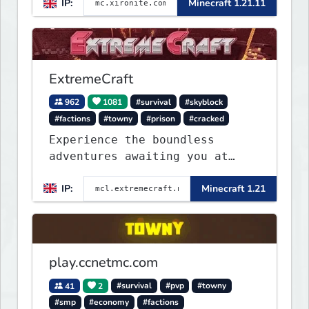
IP:
Minecraft 1.21.11
ExtremeCraft
962
1081
#survival
#skyblock
#factions
#towny
#prison
#cracked
Experience the boundless
adventures awaiting you at
ExtremeCraft.net! Embark on a
IP:
Minecraft 1.21
journey through a plethora of
exhilarating game modes,
blending both timeless
classics and innovative new
experiences seamlessly.
play.ccnetmc.com
41
2
#survival
#pvp
#towny
#smp
#economy
#factions