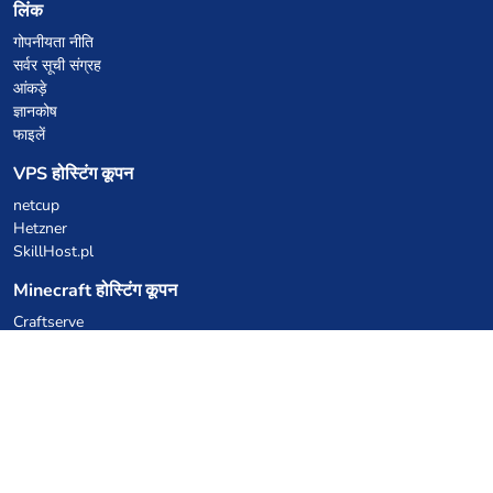
लिंक
गोपनीयता नीति
सर्वर सूची संग्रह
आंकड़े
ज्ञानकोष
फाइलें
VPS होस्टिंग कूपन
netcup
Hetzner
SkillHost.pl
Minecraft होस्टिंग कूपन
Craftserve
IceHost.pl
AI कूपन
z.ai
MiniMax