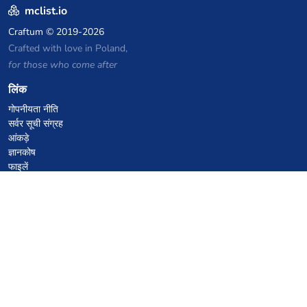
mclist.io
Craftum
© 2019-2026
Crafted with love in Poland,
for those who come after
लिंक
गोपनीयता नीति
सर्वर सूची संग्रह
आंकड़े
ज्ञानकोष
फाइलें
VPS होस्टिंग कूपन
netcup
Hetzner
SkillHost.pl
Minecraft होस्टिंग कूपन
Craftserve
IceHost.pl