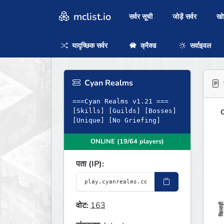
mclist.io
सर्वर सूची
जोड़ें सर्वर
ख
यादृच्छिक सर्वर
क्रैक्ड
सर्वाइवल
Cyan Realms
ब
===Cyan Realms v1.21 ===
[Skills] [Guilds] [Bosses]
O
[Unique] [No Griefing]
ONLINE (19/64 players)
पता (IP):
वोट:
163
खिलाड़