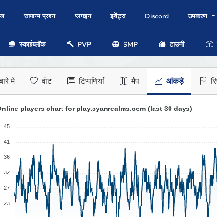
ोज
सामान्य प्रश्न
प्लगइन
इवेंट्स
Discord
उपकरण
स्काईब्लॉक
PVP
SMP
टाउनी
प
ारे में
वोट
टिप्पणियाँ
मैप
आंकड़े
रिप
nline players chart for play.cyanrealms.com (last 30 days)
45
41
36
32
27
ी
23