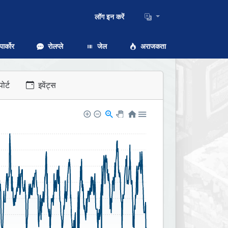
लॉग इन करें
ार्कोर
रोलप्ले
जेल
अराजकता
ोर्ट
इवेंट्स