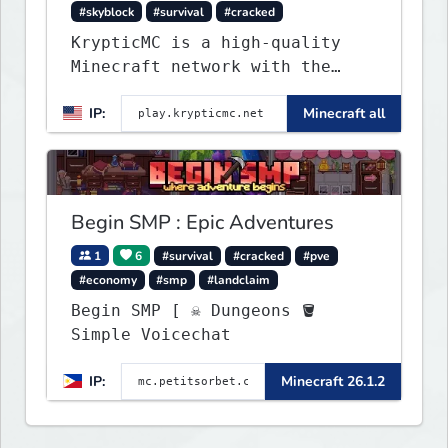
#skyblock
#survival
#cracked
KrypticMC is a high-quality
Minecraft network with the
BEST gamemodes you'll ever
IP:
Minecraft all
play. Minigames, KitPvP,
Lifesteal, Prison, Practice,
Bedwars, Skywars, & much much
more!
Begin SMP : Epic Adventures
1
6
#survival
#cracked
#pve
#economy
#smp
#landclaim
Begin SMP [ ☠ Dungeons 🪣
Simple Voicechat
IP:
Minecraft 26.1.2