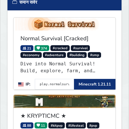
समान सर्वर
Normal Survival [Cracked]
21
374
#cracked
#survival
#economy
#adventure
#building
#smp
Dive into Normal Survival!
Build, explore, farm, and
create with a friendly
IP:
Minecraft 1.21.11
community. Enjoy weekly
updates, new features, and
endless adventures!
★ KRYPTICMC ★
88
11
#kitpvp
#lifesteal
#pvp