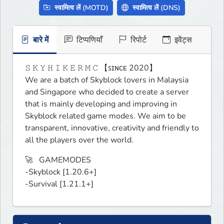
स्वामित्व लें (MOTD)
स्वामित्व लें (DNS)
बारे में
टिप्पणियाँ
रिपोर्ट
इवेंट्स
𝚂 𝙺 𝚈 𝙷 𝙸 𝙺 𝙴 𝚁 𝙼 𝙲 【ꜱɪɴᴄᴇ 2020】

We are a batch of Skyblock lovers in Malaysia 
and Singapore who decided to create a server 
that is mainly developing and improving in 
Skyblock related game modes. We aim to be 
transparent, innovative, creativity and friendly to 
all the players over the world.
🚀   GAMEMODES

-Skyblock [1.20.6+]

-Survival [1.21.1+]