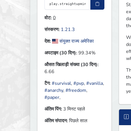
St
ex
वोट:
0
da
th
संस्करण:
1.21.3
We
देश:
संयुक्त राज्य अमेरिका
do
ef
अपटाइम (30 दिन):
99.34%
wh
औसत खिलाड़ी संख्या (30 दिन):
Th
6.66
th
टैग:
#survival
,
#pvp
,
#vanilla
,
ma
#anarchy
,
#freedom
,
ye
#paper
,
अंतिम पिंग:
3 मिनट पहले
अंतिम संपादन:
पिछले साल