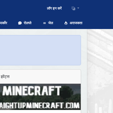
लॉग इन करें
ार्कोर
रोलप्ले
जेल
अराजकता
इवेंट्स