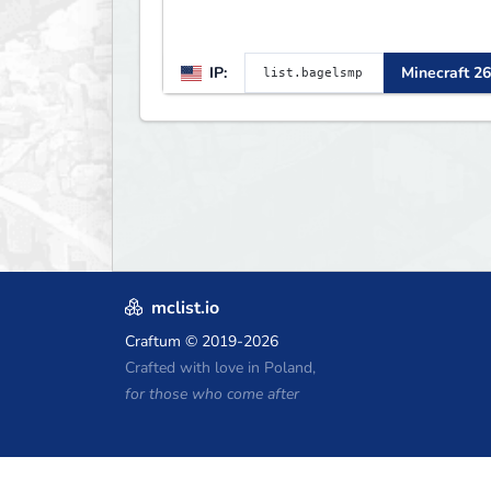
IP:
Minecraft 26
mclist.io
Craftum
© 2019-2026
Crafted with love in Poland,
for those who come after
Minecraft होस्टिंग कूपन