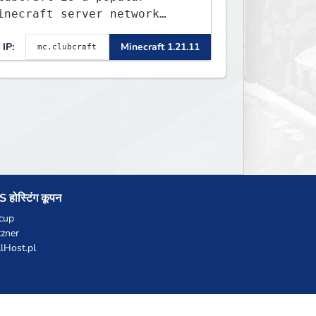
inecraft server network
ffering a variety of game
IP:
Minecraft 1.21.11
odes, including Survival,
ifesteal, FFA BoxPVP,
kyBlock, KitPVP and many
ore.
 होस्टिंग कूपन
cup
zner
llHost.pl