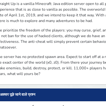
raight Up is a vanilla Minecraft: Java edition server open to all 
perience that is as close to vanilla as possible. The overworld
te of April 1st, 2019, and we intend to keep it that way. With a
ere is much to explore and many adventures to be had. 
 prioritize the freedom of the players: you may curse, grief, an
 not ban for the use of hacked clients, although we do have an a
fectiveness. The anti-cheat will simply prevent certain behavior
atsoever.
e server has no protected spawn area. Expect to start off at a
e exact center of the world (x0, z0). From there your journey be
ke enemies, build, destroy, protect, or kill. 11,000+ players h
ars, what will yours be?
अक्सर पूछे जाने वाले प्रश्न