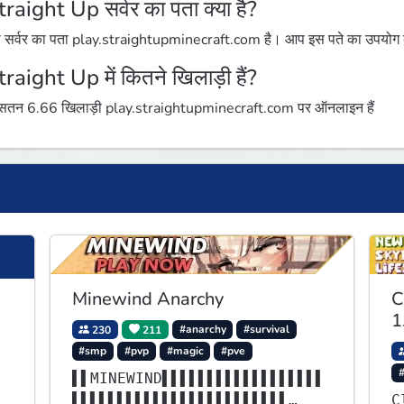
traight Up सर्वर का पता क्या है?
 सर्वर का पता play.straightupminecraft.com है। आप इस पते का उपयोग करक
traight Up में कितने खिलाड़ी हैं?
तन 6.66 खिलाड़ी play.straightupminecraft.com पर ऑनलाइन हैं
Minewind Anarchy
C
1
230
211
#anarchy
#survival
#smp
#pvp
#magic
#pve
▌▌MINEWIND▌▌▌▌▌▌▌▌▌▌▌▌▌▌▌▌▌▌
▌▌▌▌▌▌▌▌▌▌▌▌▌▌▌▌▌▌▌▌▌▌▌▌
C