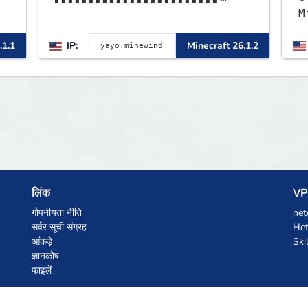
▌▌▌▌▌▌▌▌▌▌▌▌▌▌▌▌▌▌▌▌▌▌▌▌▌▌▌▌
M
▌▌▌▌▌▌▌▌▌▌▌▌▌▌▌▌▌▌▌▌▌▌▌▌
o
.1.1
IP:
Minecraft 26.1.2
m
L
S
m
लिंक
VPS
गोपनीयता नीति
net
सर्वर सूची संग्रह
Het
आंकड़े
Ski
ज्ञानकोष
फाइलें
AI कूपन