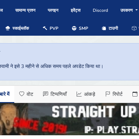
ोज
सामान्य प्रश्न
प्लगइन
इवेंट्स
Discord
उपकरण
स्काईब्लॉक
PVP
SMP
टाउनी
प
ै
वर स्वामी ने इसे 3 महीने से अधिक समय पहले अपडेट किया था।
ारे में
वोट
टिप्पणियाँ
आंकड़े
रिपोर्ट