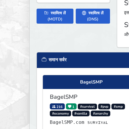
S
इस
स्वामित्व लें
स्वामित्व लें
(MOTD)
(DNS)
S
औस
समान सर्वर
BagelSMP
BagelSMP
216
1
#survival
#pvp
#smp
#economy
#vanilla
#anarchy
BagelSMP.com ѕᴜʀᴠɪᴠᴀʟ