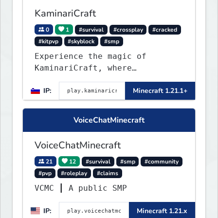
KaminariCraft
0
1
#survival
#crossplay
#cracked
#kitpvp
#skyblock
#smp
Experience the magic of
KaminariCraft, where
innovation meets adventure in
IP:
Minecraft 1.21.1+
the world of Minecraft. Our
server offers a seamless and
immersive experience for both
VoiceChatMinecraft
Java and Bedrock players
VoiceChatMinecraft
21
12
#survival
#smp
#community
#pvp
#roleplay
#claims
VCMC ┃ A public SMP
IP:
Minecraft 1.21.x