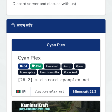
Discord server and discuss with us)
समान सर्वर
Cyan Plex
Cyan Plex
64
454
#survival
#smp
#java
#crossplay
#semi-vanilla
#cracked
[26.2] » discord.cyanplex.net
IP:
Minecraft 21.2