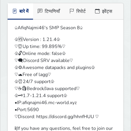
बारे में
टिप्पणियाँ
रिपोर्ट
इवेंट्स
♤AfiqNajmi46's SMP Season 8♤
♧🆚Version : 1.21.4♧

♡⏰Up time: 99.895%♡

♧🔓Online mode: false♧

♡🗨️Discord SRV available♡

♧⚙️Awesome datapacks and plugins♧

♡🐢Free of lagg♡

♧⏰24/7 support♧

♡☕🗿Bedrock/Java supported♡

♧🗝️1.7-1.21.4 support♧

•IP:afiqnajmi46.mc-world.xyz

•Port:5690

♡Discord: https://discord.gg/hhnfHUU ♡
ℹ️(If you have any questions, feel free to join our 