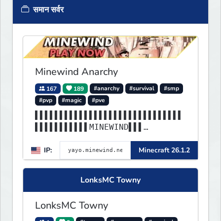
समान सर्वर
Minewind Anarchy
167
189
#anarchy
#survival
#smp
#pvp
#magic
#pve
▌▌▌▌▌▌▌▌▌▌▌▌▌▌▌▌▌▌▌▌▌▌▌▌▌▌▌▌▌▌
▌▌▌▌▌▌▌▌▌▌▌MINEWIND▌▌▌
▌▌▌▌▌▌▌▌▌▌▌▌▌▌▌▌▌▌▌▌▌▌▌▌▌▌▌▌▌▌
IP:
Minecraft 26.1.2
▌▌▌▌▌▌▌▌▌▌▌▌▌▌▌▌▌▌▌▌▌▌
LonksMC Towny
LonksMC Towny