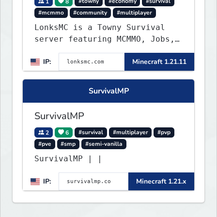
1
8
#towny
#economy
#survival
#mcmmo
#community
#multiplayer
LonksMC is a Towny Survival
server featuring MCMMO, Jobs,
free rank progression, and
IP:
Minecraft 1.21.11
weekly events. We focus on a
friendly community, balanced
economy, and long-term
SurvivalMP
survival gameplay.
SurvivalMP
2
6
#survival
#multiplayer
#pvp
#pve
#smp
#semi-vanilla
SurvivalMP | |
IP:
Minecraft 1.21.x