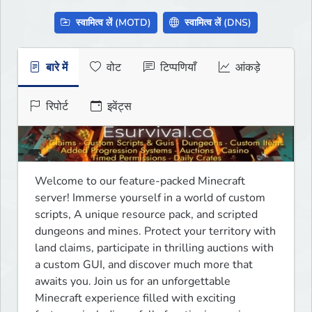
स्वामित्व लें (MOTD)
स्वामित्व लें (DNS)
बारे में
वोट
टिप्पणियाँ
आंकड़े
रिपोर्ट
इवेंट्स
Welcome to our feature-packed Minecraft 
server! Immerse yourself in a world of custom 
scripts, A unique resource pack, and scripted 
dungeons and mines. Protect your territory with 
land claims, participate in thrilling auctions with 
a custom GUI, and discover much more that 
awaits you. Join us for an unforgettable 
Minecraft experience filled with exciting 