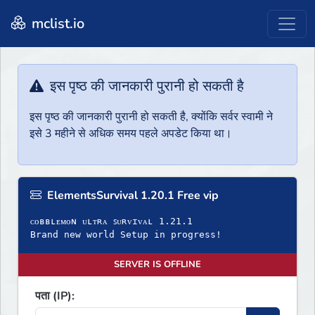
mclist.io
इस पृष्ठ की जानकारी पुरानी हो सकती है
इस पृष्ठ की जानकारी पुरानी हो सकती है, क्योंकि सर्वर स्वामी ने
इसे 3 महीने से अधिक समय पहले अपडेट किया था।
ElementsSurvival 1.20.1 Free vip
ᴄᴏʙʙʟᴇᴍᴏɴ ᴜʟᴛʀᴀ ꜱᴜʀᴠɪᴠᴀʟ 1.21.1
Brand new world Setup in progress!
SERVER IS OFFLINE
पता (IP):