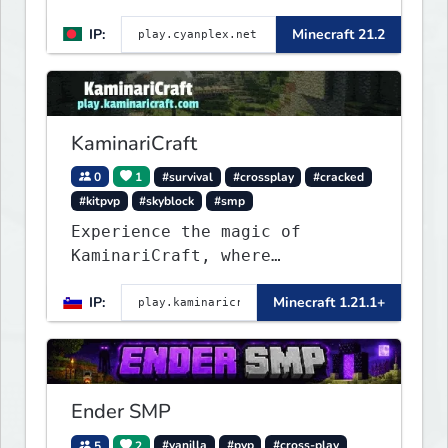
IP:
Minecraft 21.2
KaminariCraft
0
1
#survival
#crossplay
#cracked
#kitpvp
#skyblock
#smp
Experience the magic of
KaminariCraft, where
innovation meets adventure in
IP:
Minecraft 1.21.1+
the world of Minecraft. Our
server offers a seamless and
immersive experience for both
Java and Bedrock players
Ender SMP
5
2
#vanilla
#pvp
#cross-play