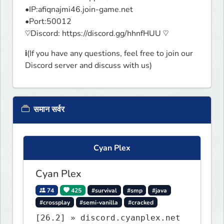
•IP:afiqnajmi46.join-game.net

•Port:50012

♡Discord: https://discord.gg/hhnfHUU ♡
ℹ️(If you have any questions, feel free to join our 
Discord server and discuss with us)
समान सर्वर
Cyan Plex
Cyan Plex
74
425
#survival
#smp
#java
#crossplay
#semi-vanilla
#cracked
[26.2] » discord.cyanplex.net