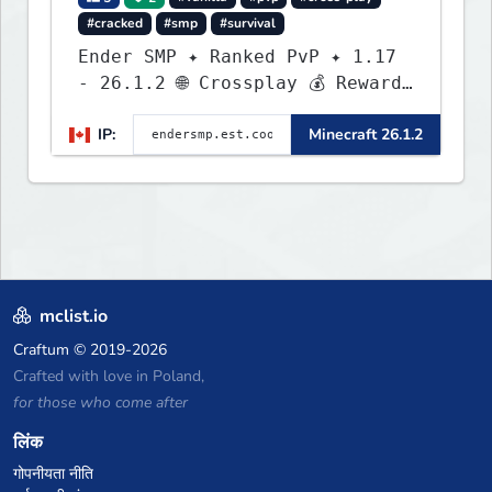
#cracked
#smp
#survival
Ender SMP ✦ Ranked PvP ✦ 1.17
- 26.1.2 🌐 Crossplay 💰 Rewards
🛠 Custom Gear
IP:
Minecraft 26.1.2
mclist.io
Craftum
© 2019-2026
Crafted with love in Poland,
for those who come after
लिंक
गोपनीयता नीति