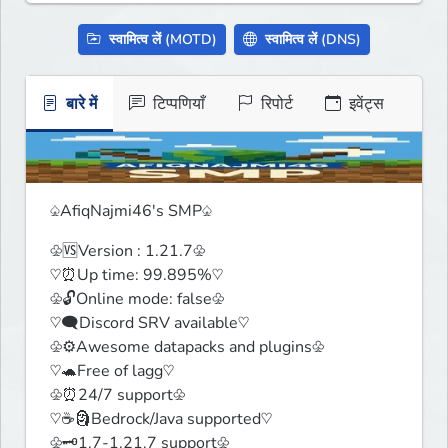
स्वामित्व लें (MOTD)
स्वामित्व लें (DNS)
बारे में
टिप्पणियाँ
रिपोर्ट
इवेंट्स
♤AfiqNajmi46's SMP♤
♧🆚Version : 1.21.7♧

♡⏰Up time: 99.895%♡

♧🔓Online mode: false♧

♡🗨️Discord SRV available♡

♧⚙️Awesome datapacks and plugins♧

♡🐢Free of lagg♡

♧⏰24/7 support♧

♡☕🗿Bedrock/Java supported♡

♧🗝️1.7-1.21.7 support♧
