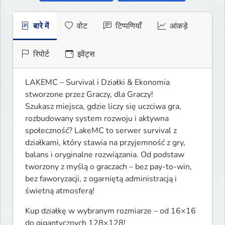
बारे में
वोट
टिप्पणियाँ
आंकड़े
रिपोर्ट
इवेंट्स
LAKEMC – Survival i Działki & Ekonomia 
stworzone przez Graczy, dla Graczy!

Szukasz miejsca, gdzie liczy się uczciwa gra, 
rozbudowany system rozwoju i aktywna 
społeczność? LakeMC to serwer survival z 
działkami, który stawia na przyjemność z gry, 
balans i oryginalne rozwiązania. Od podstaw 
tworzony z myślą o graczach – bez pay-to-win, 
bez faworyzacji, z ogarniętą administracją i 
świetną atmosferą!
Kup działkę w wybranym rozmiarze – od 16×16 
do gigantycznych 128×128!
