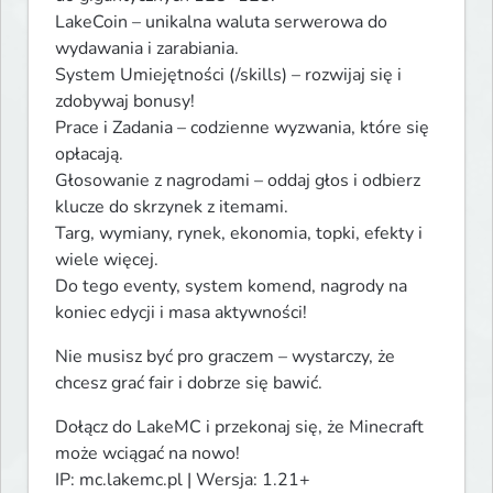
LakeCoin – unikalna waluta serwerowa do 
wydawania i zarabiania.

System Umiejętności (/skills) – rozwijaj się i 
zdobywaj bonusy!

Prace i Zadania – codzienne wyzwania, które się 
opłacają.

Głosowanie z nagrodami – oddaj głos i odbierz 
klucze do skrzynek z itemami.

Targ, wymiany, rynek, ekonomia, topki, efekty i 
wiele więcej.

Do tego eventy, system komend, nagrody na 
koniec edycji i masa aktywności!
Nie musisz być pro graczem – wystarczy, że 
chcesz grać fair i dobrze się bawić.
Dołącz do LakeMC i przekonaj się, że Minecraft 
może wciągać na nowo!

IP: mc.lakemc.pl | Wersja: 1.21+