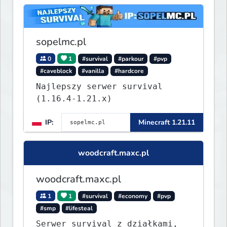
sopelmc.pl
0
1
#survival
#parkour
#pvp
#caveblock
#vanilla
#hardcore
Najlepszy serwer survival
(1.16.4-1.21.x)
IP:
Minecraft 1.21.11
woodcraft.maxc.pl
woodcraft.maxc.pl
1
1
#survival
#economy
#pvp
#smp
#lifesteal
Serwer survival z działkami,