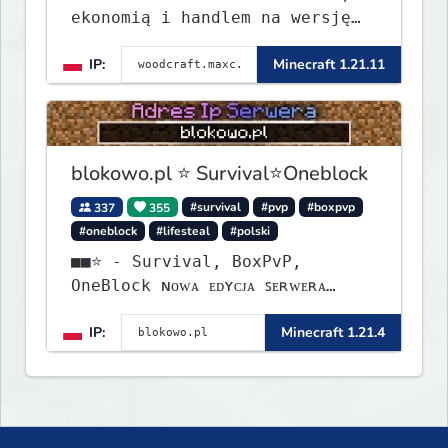
ekonomią i handlem na wersję
1.8 - 26.1.1. Rekru ON
IP:
Minecraft 1.21.11
blokowo.pl ⭐ Survival⭐Oneblock
337
355
#survival
#pvp
#boxpvp
#oneblock
#lifesteal
#polski
■■⭐ - Survival, BoxPvP,
OneBlock ɴᴏᴡᴀ ᴇᴅʏᴄᴊᴀ ꜱᴇʀᴡᴇʀᴀ
ᴡʏꜱᴛᴀʀᴛᴏᴡᴀʟᴀ!
IP:
Minecraft 1.21.4