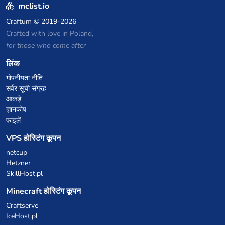
mclist.io
Craftum
© 2019-2026
Crafted with love in Poland,
for those who come after
लिंक
गोपनीयता नीति
सर्वर सूची संग्रह
आंकड़े
ज्ञानकोष
फाइलें
VPS होस्टिंग कूपन
netcup
Hetzner
SkillHost.pl
Minecraft होस्टिंग कूपन
Craftserve
IceHost.pl