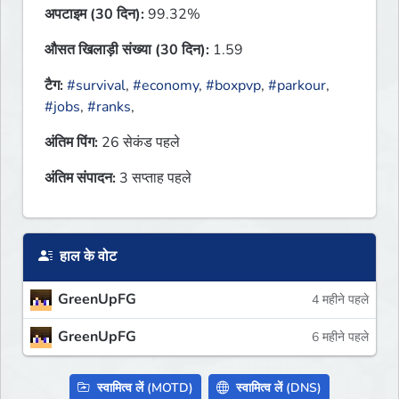
अपटाइम (30 दिन):
99.32%
औसत खिलाड़ी संख्या (30 दिन):
1.59
टैग:
#survival
,
#economy
,
#boxpvp
,
#parkour
,
#jobs
,
#ranks
,
अंतिम पिंग:
26 सेकंड पहले
अंतिम संपादन:
3 सप्ताह पहले
हाल के वोट
GreenUpFG
4 महीने पहले
GreenUpFG
6 महीने पहले
स्वामित्व लें (MOTD)
स्वामित्व लें (DNS)