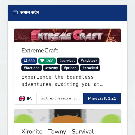
समान सर्वर
ExtremeCraft
630
1208
#survival
#skyblock
#factions
#towny
#prison
#cracked
Experience the boundless
adventures awaiting you at
ExtremeCraft.net! Embark on a
IP:
Minecraft 1.21
journey through a plethora of
exhilarating game modes,
blending both timeless
classics and innovative new
experiences seamlessly.
Xironite - Towny - Survival