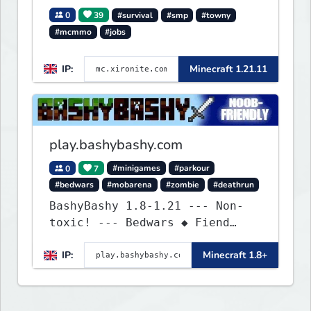
0
39
#survival
#smp
#towny
#mcmmo
#jobs
IP:
Minecraft 1.21.11
play.bashybashy.com
0
7
#minigames
#parkour
#bedwars
#mobarena
#zombie
#deathrun
BashyBashy 1.8-1.21 --- Non-
toxic! --- Bedwars ◆ Fiend
Fight ◆ Assault Course
IP:
Minecraft 1.8+