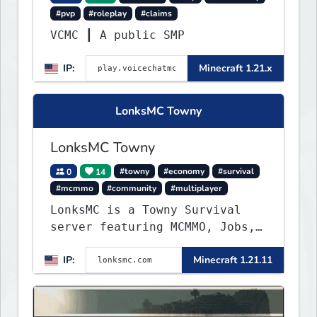
#pvp
#roleplay
#claims
VCMC ┃ A public SMP
IP:
Minecraft 1.21.x
LonksMC Towny
LonksMC Towny
0
14
#towny
#economy
#survival
#mcmmo
#community
#multiplayer
LonksMC is a Towny Survival
server featuring MCMMO, Jobs,
free rank progression, and
IP:
Minecraft 1.21.11
weekly events. We focus on a
friendly community, balanced
economy, and long-term
survival gameplay.