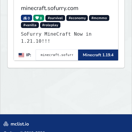
minecraft.sofurry.com
0
8
#survival
#economy
#mcmmo
#vanilla
#roleplay
SoFurry MineCraft Now in
1.21.10!!!
IP:
Minecraft 1.19.4
mclist.io