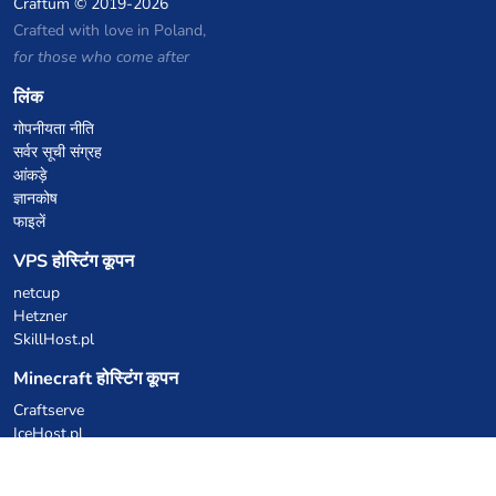
Craftum
© 2019-2026
Crafted with love in Poland,
for those who come after
लिंक
गोपनीयता नीति
सर्वर सूची संग्रह
आंकड़े
ज्ञानकोष
फाइलें
VPS होस्टिंग कूपन
netcup
Hetzner
SkillHost.pl
Minecraft होस्टिंग कूपन
Craftserve
IceHost.pl
AI कूपन