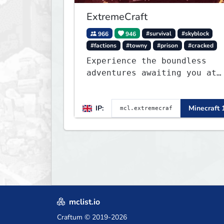
ExtremeCraft
966
946
#survival
#skyblock
#factions
#towny
#prison
#cracked
Experience the boundless
adventures awaiting you at
ExtremeCraft.net! Embark on
a journey through a plethor
IP:
Minecraft 
of exhilarating game modes,
blending both timeless
classics and innovative new
experiences seamlessly.
mclist.io
Craftum
© 2019-2026