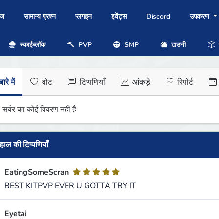
ोज
सामान्य प्रश्न
प्लगइन
इवेंट्स
Discord
उपकरण
स्काईब्लॉक
PVP
SMP
टाउनी
प
ारे में
वोट
टिप्पणियाँ
आंकड़े
रिपोर्ट
 सर्वर का कोई विवरण नहीं है
हाल की टिप्पणियाँ
EatingSomeScran
BEST KITPVP EVER U GOTTA TRY IT
Eyetai