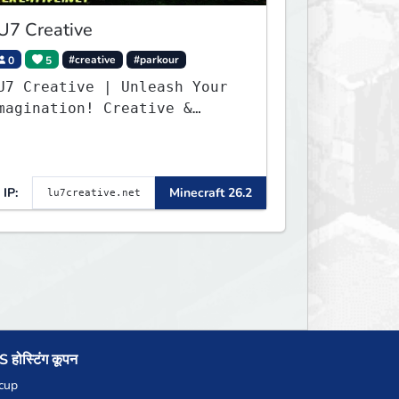
U7 Creative
0
5
#creative
#parkour
U7 Creative | Unleash Your
magination! Creative &
arkour - 1.16 - 26.2
IP:
Minecraft 26.2
 होस्टिंग कूपन
cup