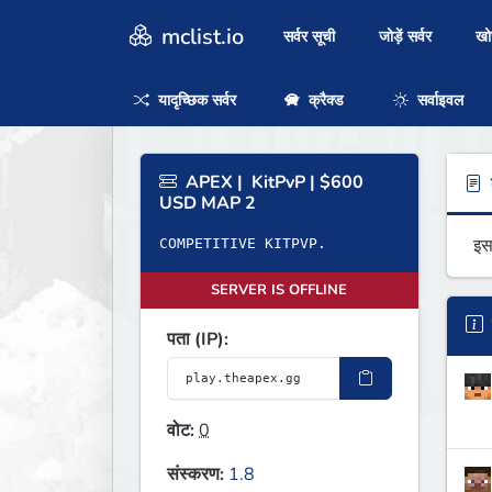
mclist.io
सर्वर सूची
जोड़ें सर्वर
ख
यादृच्छिक सर्वर
क्रैक्ड
सर्वाइवल
APEX | KitPvP | $600
ब
USD MAP 2
इस
COMPETITIVE KITPVP.
SERVER IS OFFLINE
पता (IP):
वोट:
0
संस्करण:
1.8