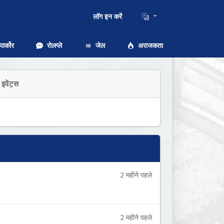
लॉग इन करें
ार्कोर
रोलप्ले
जेल
अराजकता
इवेंट्स
2 महीने पहले
2 महीने पहले