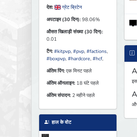
देश:
ग्रेट ब्रिटेन
अपटाइम (30 दिन):
98.06%
औसत खिलाड़ी संख्या (30 दिन):
0.01
टैग:
#kitpvp
,
#pvp
,
#factions
,
#boxpvp
,
#hardcore
,
#hcf
,
A
अंतिम पिंग:
एक मिनट पहले
इस
अंतिम ऑनलाइन:
18 घंटे पहले
A
अंतिम संपादन:
2 महीने पहले
औस
हाल के वोट