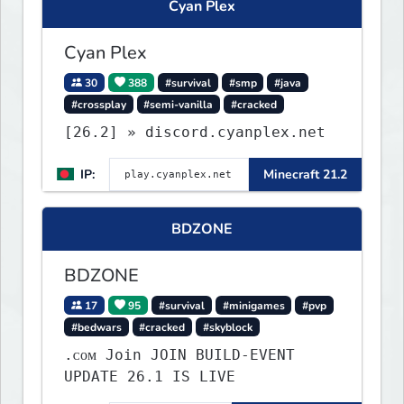
Cyan Plex
Cyan Plex
30
388
#survival
#smp
#java
#crossplay
#semi-vanilla
#cracked
[26.2] » discord.cyanplex.net
IP:
Minecraft 21.2
BDZONE
BDZONE
17
95
#survival
#minigames
#pvp
#bedwars
#cracked
#skyblock
.ᴄᴏᴍ Join JOIN BUILD-EVENT
UPDATE 26.1 IS LIVE