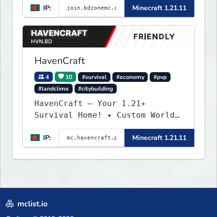
IP:
Minecraft 1.21.11
HavenCraft
4
10
#survival
#economy
#pvp
#landclime
#citybuilding
HavenCraft — Your 1.21+
Survival Home! ✦ Custom World
— Unique terrain generation ✦
IP:
Minecraft 1.21.11
Player Economy — Trade & build
wealth ✦ Land Claims — Protect
what you build ✦ Weekly Events
— Always something fun ✦ Zero
P2W — Fair play for everyone
mclist.io