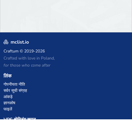
mclist.io
Craftum
© 2019-2026
Crafted with love in Poland,
for those who come after
लिंक
गोपनीयता नीति
सर्वर सूची संग्रह
आंकड़े
ज्ञानकोष
फाइलें
VPS होस्टिंग कूपन
netcup