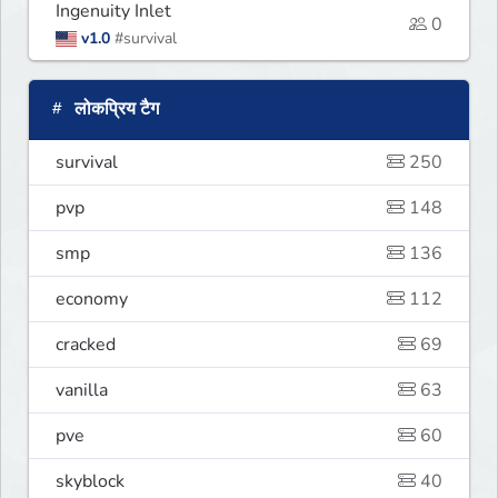
Ingenuity Inlet
0
v1.0
#survival
लोकप्रिय टैग
survival
250
pvp
148
smp
136
economy
112
cracked
69
vanilla
63
pve
60
skyblock
40