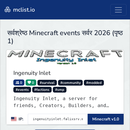
mclist.io
सर्वश्रेष्ठ Minecraft events सर्वर 2026 (पृष्ठ
1)
Ingenuity Inlet
0
0
#survival
#community
#modded
#events
#factions
#smp
Ingenuity Inlet, a server for
friends, Creators, Builders, and
everyone such like!
IP:
Minecraft v1.0