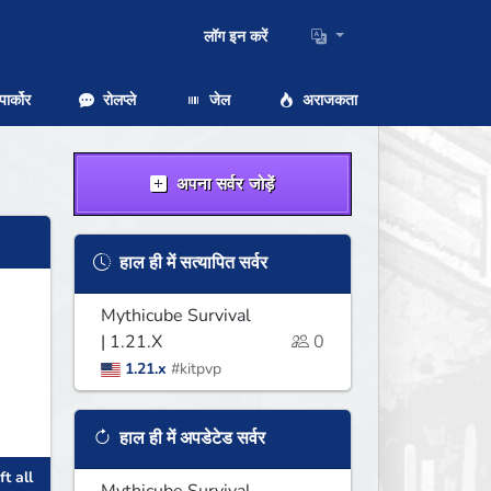
लॉग इन करें
ार्कोर
रोलप्ले
जेल
अराजकता
अपना सर्वर जोड़ें
हाल ही में सत्यापित सर्वर
Mythicube Survival
| 1.21.X
0
1.21.x
#kitpvp
हाल ही में अपडेटेड सर्वर
t all