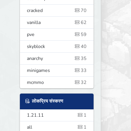
cracked
70
vanilla
62
pve
59
skyblock
40
anarchy
35
minigames
33
mcmmo
32
लोकप्रिय संस्करण
1.21.11
1
all
1