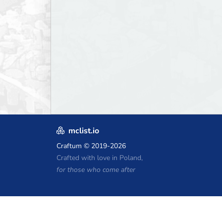
mclist.io
Craftum
© 2019-2026
Crafted with love in Poland,
for those who come after
Minecraft होस्टिंग कूपन
Craftserve