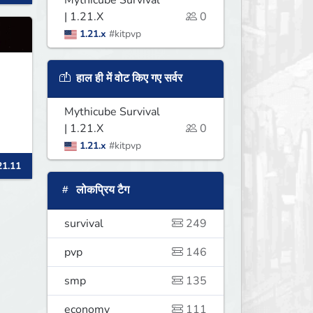
Mythicube Survival
| 1.21.X
0
1.21.x
#kitpvp
हाल ही में वोट किए गए सर्वर
Mythicube Survival
| 1.21.X
0
1.21.x
#kitpvp
21.11
लोकप्रिय टैग
survival
249
pvp
146
smp
135
economy
111