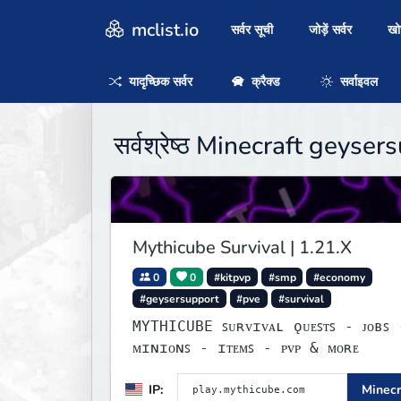
mclist.io
सर्वर सूची
जोड़ें सर्वर
ख
यादृच्छिक सर्वर
क्रैक्ड
सर्वाइवल
सर्वश्रेष्ठ Minecraft geysers
Mythicube Survival | 1.21.X
0
0
#kitpvp
#smp
#economy
#geysersupport
#pve
#survival
MYTHICUBE ꜱᴜʀᴠɪᴠᴀʟ ǫᴜᴇꜱᴛꜱ - ᴊᴏʙꜱ -
ᴍɪɴɪᴏɴꜱ - ɪᴛᴇᴍꜱ - ᴘᴠᴘ & ᴍᴏʀᴇ
IP:
Minecr