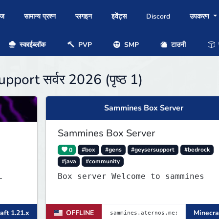
ोज
सामान्य प्रश्न
प्लगइन
इवेंट्स
Discord
उपकरण
स्काईब्लॉक
PVP
SMP
टाउनी
प
upport सर्वर 2026 (पृष्ठ 1)
Sammines Box Server
Sammines Box Server
0
#box
#gens
#geysersupport
#bedrock
#java
#community
Box server Welcome to sammines
aft 1.21.x
OFFLINE
Minecraf