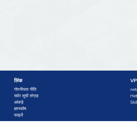
लिंक
VPS
गोपनीयता नीति
net
सर्वर सूची संग्रह
Het
आंकड़े
Ski
ज्ञानकोष
फाइलें
AI कूपन
z.ai