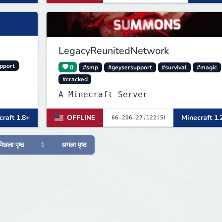
LegacyReunitedNetwork
pport
0
#smp
#geysersupport
#survival
#magic
#cracked
A Minecraft Server
raft 1.8+
OFFLINE
Minecraft 1.
पिछला पृष्ठ
1
अगला पृष्ठ