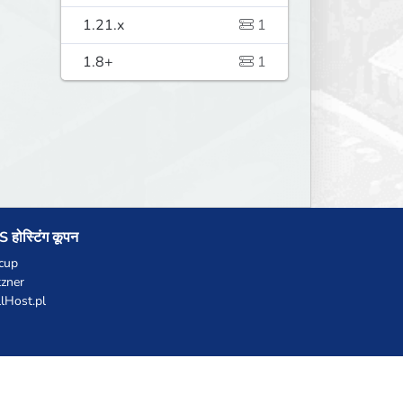
1.21.x
1
1.8+
1
 होस्टिंग कूपन
cup
zner
llHost.pl