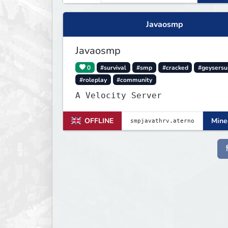
Javaosmp
Javaosmp
0
#survival
#smp
#cracked
#geysersu
#roleplay
#community
A Velocity Server
OFFLINE
Minec