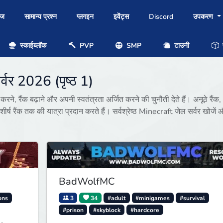
ोज
सामान्य प्रश्न
प्लगइन
इवेंट्स
Discord
उपकरण
स्काईब्लॉक
PVP
SMP
टाउनी
प
र्वर 2026 (पृष्ठ 1)
रने, रैंक बढ़ाने और अपनी स्वतंत्रता अर्जित करने की चुनौती देते हैं। अनूठे रैंक,
से शीर्ष रैंक तक की यात्रा प्रदान करते हैं। सर्वश्रेष्ठ Minecraft जेल सर्वर खोज
BadWolfMC
ons
3
34
#adult
#minigames
#survival
#prison
#skyblock
#hardcore