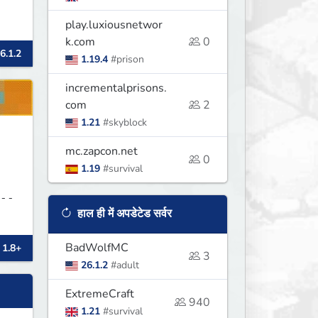
play.luxiousnetwor
k.com
0
6.1.2
1.19.4
#prison
incrementalprisons.
com
2
1.21
#skyblock
mc.zapcon.net
0
1.19
#survival
हाल ही में अपडेटेड सर्वर
::
BadWolfMC
 1.8+
3
26.1.2
#adult
ExtremeCraft
940
1.21
#survival