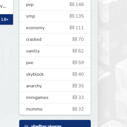
pvp
146
ve
smp
135
 1.8+
d
economy
111
s!
cracked
70
vanilla
62
pve
59
skyblock
40
anarchy
35
minigames
33
mcmmo
32