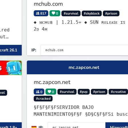
mchub.com
817
0
#survival
#skyblock
#prison
◆ ᴍᴄʜᴜʙ | 1.21.5+ ◆ SUN ʀᴇʟᴇᴀꜱᴇ ɪꜱ ɪɴ
2ᴅ 4ʜ
ired
ut
raft 26.1
IP:
ny
l,
P,
mc.zapcon.net
mc.zapcon.net
0
0
#survival
#pvp
#prison
#creative
ival
#cracked
§F§F§F§FSERVIDOR BAJO
MANTENIMIENTO§F§F §D§C§F§FSi buscas
información ve a: dc.zapcon.net
raft 1.8+
IP:
Minecraft