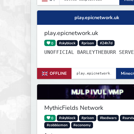
play.epicnetwork.uk
play.epicnetwork.uk
0
#skyblock
#prison
#24h7d
UNOFFICIAL BARLEYTHEBURR SERVE
OFFLINE
Minecr
MythicFields Network
0
#skyblock
#prison
#bedwars
#survi
#cobblemon
#economy