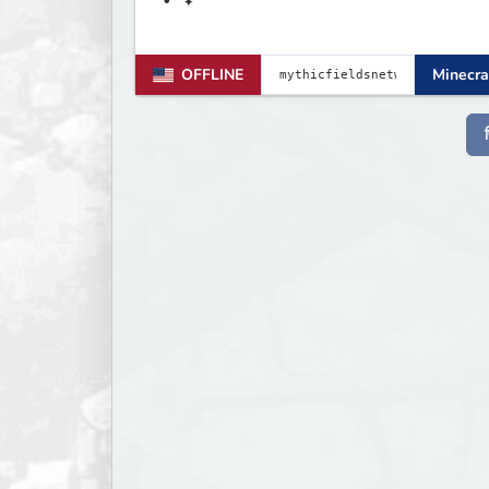
• ✦
OFFLINE
Minecra