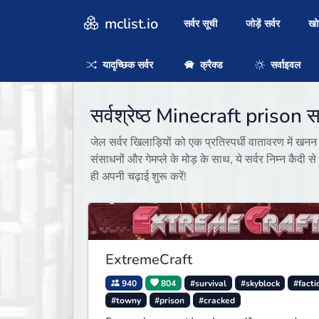
mclist.io
सर्वर सूची
जोड़ें सर्वर
ख
यादृच्छिक सर्वर
क्रैक्ड
सर्वाइवल
सर्वश्रेष्ठ Minecraft prison स
जेल सर्वर खिलाड़ियों को एक प्रतिस्पर्धी वातावरण में खनन क
संसाधनों और गेमप्ले के मोड़ के साथ, ये सर्वर निम्न कैदी 
ही अपनी चढ़ाई शुरू करें!
ExtremeCraft
940
804
#survival
#skyblock
#facti
#towny
#prison
#cracked