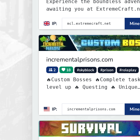
Experience the boundless adven
awaiting you at ExtremeCraft.n
Embark on a journey through a
IP:
Minec
plethora of exhilarating game
modes, blending both timeless
classics and innovative new
experiences seamlessly.
incrementalprisons.com
2
18
#skyblock
#prison
#roleplay
🔥Custom Bosses 🔥Complete tas
level up 🔥 Questing 🔥 Unique
Abilities
IP:
Minec