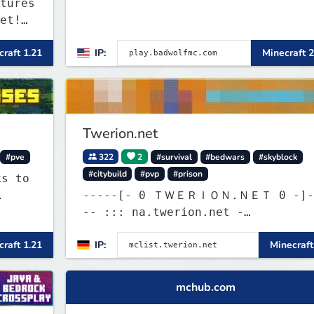
tures
et!
raft 1.21
IP:
Minecraft 2
Twerion.net
#pve
322
2
#survival
#bedwars
#skyblock
#citybuild
#pvp
#prison
ks to
-----[- 0 ＴＷＥＲＩＯＮ.ＮＥＴ 0 -]---
-- ::: na.twerion.net -
eu.twerion.net - as.twerion.net :
raft 1.21
IP:
Minecraft
mchub.com