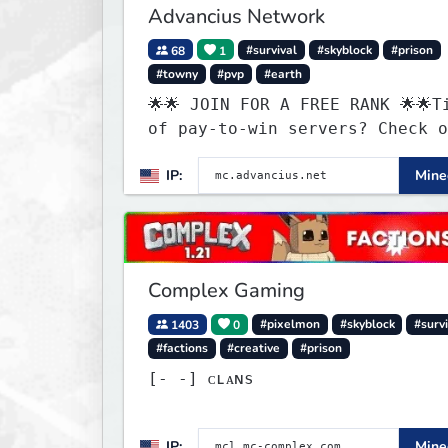
Advancius Network
68
1
#survival
#skyblock
#prison
#towny
#pvp
#earth
🌟🌟 JOIN FOR A FREE RANK 🌟🌟T
of pay-to-win servers? Check o
our 100+ FREE ranks on our 20+
IP:
Minec
gamemodes including: Earth Tow
SMP, Prison, Skyblock, Surviva
Creative Plots, Parkour, KitPv
Dropper, 1v1s, and many custom
Minigames! ⚔️
Complex Gaming
1403
0
#pixelmon
#skyblock
#surv
#factions
#creative
#prison
[‐ ‐] ᴄʟᴀɴs
IP:
Minec