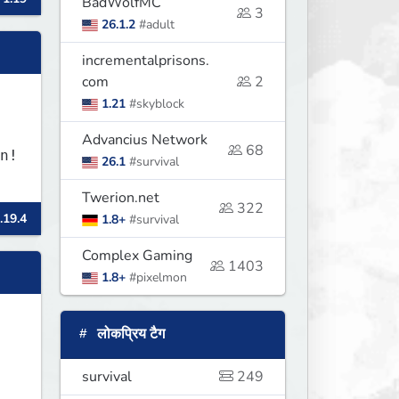
BadWolfMC
3
26.1.2
#adult
incrementalprisons.
com
2
1.21
#skyblock
Advancius Network
68
26.1
#survival
Twerion.net
322
.19.4
1.8+
#survival
Complex Gaming
1403
1.8+
#pixelmon
लोकप्रिय टैग
survival
249