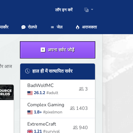
लॉग इन करें
ार्कोर
रोलप्ले
जेल
अराजकता
अपना सर्वर जोड़ें
ें और आज
हाल ही में सत्यापित सर्वर
BadWolfMC
3
26.1.2
#adult
Complex Gaming
1403
1.8+
#pixelmon
ExtremeCraft
940
1.21
#survival