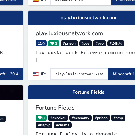
play.luxiousnetwork.com
play.luxiousnetwork.com
0
0
#prison
#pve
#pvp
#24h7d
R
LuxiousNetwork Release coming soon!
[
aft 1.20.4
IP:
Minecraft 1
Fortune Fields
Fortune Fields
0
#survival
#economy
#prison
#smp
val
#kitpvp
#claims
Fortune Fields is a dynamic