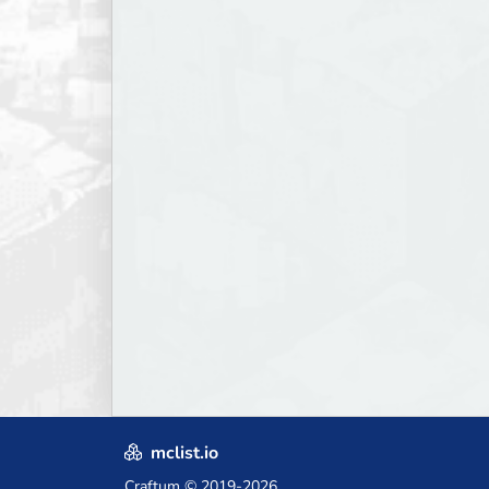
mclist.io
Craftum
© 2019-2026