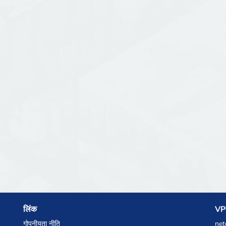
लिंक
VPS
गोपनीयता नीति
net