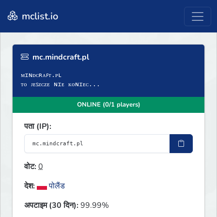
mclist.io
mc.mindcraft.pl
ᴍɪɴᴅᴄʀᴀꜰᴛ.ᴘʟ
ᴛᴏ ᴊᴇꜱᴢᴄᴢᴇ ɴɪᴇ ᴋᴏɴɪᴇᴄ...
ONLINE (0/1 players)
पता (IP):
वोट:
0
देश:
पोलैंड
अपटाइम (30 दिन):
99.99%