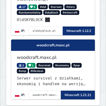
17
9
#old
#serwer
#stary
#sentymentalny
#skyblock
#minecraft
OldSKYBLOCK ██
IP:
Minecraft 1.12.2
woodcraft.maxc.pl
woodcraft.maxc.pl
3
1
#survival
#economy
#pvp
#smp
#lifesteal
Serwer survival z działkami,
ekonomią i handlem na wersję
1.8 - 26.1.1. Rekru ON
IP:
Minecraft 1.21.11