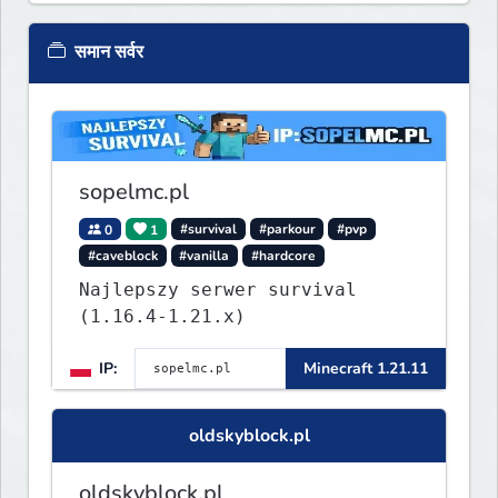
समान सर्वर
sopelmc.pl
0
1
#survival
#parkour
#pvp
#caveblock
#vanilla
#hardcore
Najlepszy serwer survival
(1.16.4-1.21.x)
IP:
Minecraft 1.21.11
oldskyblock.pl
oldskyblock.pl