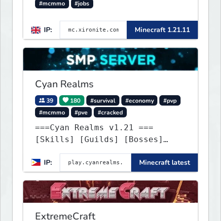
#mcmmo
#jobs
IP:
Minecraft 1.21.11
Cyan Realms
39
180
#survival
#economy
#pvp
#mcmmo
#pve
#cracked
===Cyan Realms v1.21 ===
[Skills] [Guilds] [Bosses]
[Unique] [No Griefing]
IP:
Minecraft latest
ExtremeCraft