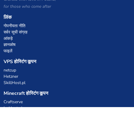
for those who come after
लिंक
गोपनीयता नीति
सर्वर सूची संग्रह
आंकड़े
ज्ञानकोष
फाइलें
VPS होस्टिंग कूपन
netcup
Hetzner
SkillHost.pl
Minecraft होस्टिंग कूपन
Craftserve
IceHost.pl
AI कूपन
z.ai
MiniMax