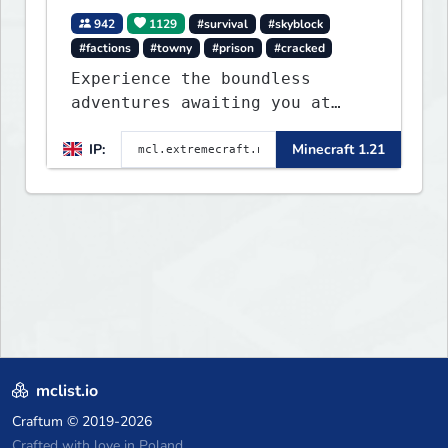
942
1129
#survival
#skyblock
#factions
#towny
#prison
#cracked
Experience the boundless
adventures awaiting you at
ExtremeCraft.net! Embark on a
IP:
Minecraft 1.21
journey through a plethora of
exhilarating game modes,
blending both timeless
classics and innovative new
experiences seamlessly.
mclist.io
Craftum
© 2019-2026
Crafted with love in Poland,