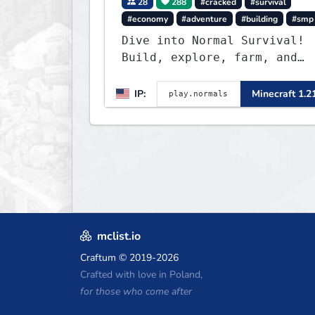
28
288
#cracked
#survival
#economy
#adventure
#building
#smp
Dive into Normal Survival!
Build, explore, farm, and
create with a friendly
community. Enjoy weekly
IP:
Minecraft 1.2
updates, new features, and
endless adventures!
mclist.io
Craftum
© 2019-2026
Crafted with love in Poland,
for those who come after