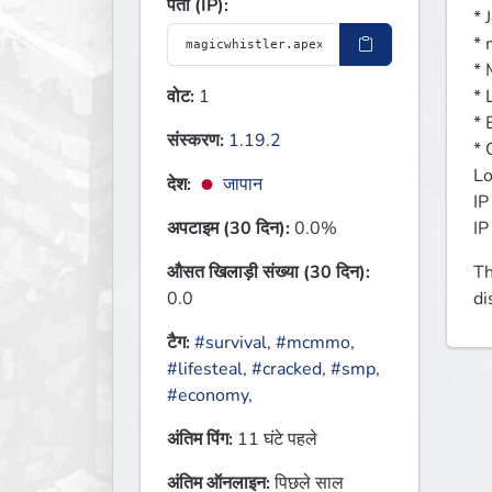
पता (IP):
* 
* 
* 
वोट:
1
* 
* 
संस्करण:
1.19.2
* 
Lo
देश:
जापान
IP
अपटाइम (30 दिन):
0.0%
IP
औसत खिलाड़ी संख्या (30 दिन):
Th
0.0
d
टैग:
#survival
,
#mcmmo
,
#lifesteal
,
#cracked
,
#smp
,
#economy
,
अंतिम पिंग:
11 घंटे पहले
अंतिम ऑनलाइन:
पिछले साल