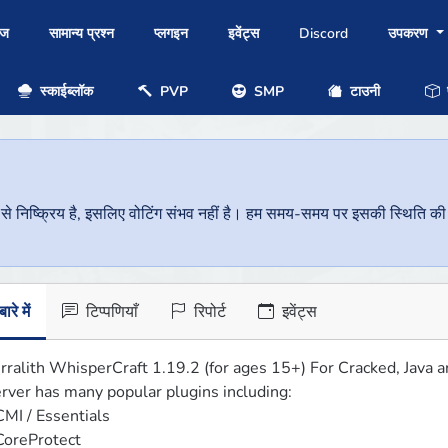
ोज
सामान्य प्रश्न
प्लगइन
इवेंट्स
Discord
उपकरण
स्काईब्लॉक
PVP
SMP
टाउनी
प
निष्क्रिय है, इसलिए वोटिंग संभव नहीं है। हम समय-समय पर इसकी स्थिति की जां
ारे में
टिप्पणियाँ
रिपोर्ट
इवेंट्स
rralith WhisperCraft 1.19.2 (for ages 15+) For Cracked, Java a
rver has many popular plugins including:

CMI / Essentials 

CoreProtect
