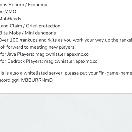
Jobs Reborn / Economy

mcMMO 

MobHeads 

Land Claim / Grief-protection 

Elite Mobs / Mini dungeons 

Over 100 /rankups and /kits as you work your way up the ranks!
ok forward to meeting new players!

 for Java Players: magicwhistler.apexmc.co

 for Bedrock Players: magicwhistler.apexmc.co
is is also a whitelisted server, please put your "in-game-name" 
iscord.gg/HVBBURRNmD