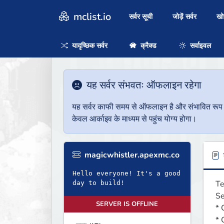
mclist.io
सर्वर सूची
जोड़ें सर्वर
ख
यादृच्छिक सर्वर
क्रैक्ड
सर्वाइवल
यह सर्वर संभवतः ऑफलाइन रहेगा
यह सर्वर काफी समय से ऑफलाइन है और संभावित रूप से 
केवल आर्काइव के माध्यम से पहुंच योग्य होगा।
magicwhistler.apexmc.co
ब
Hello everyone! It's a good
Te
day to build!
Se
SERVER IS OFFLINE
* 
* 