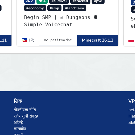
2
4
#survival
#cracked
#pve
#economy
#smp
#landclaim
Begin SMP [ ☠ Dungeons 🪣
S
Simple Voicechat
e
1
1.11
IP:
Minecraft 26.1.2
लिंक
VPS
गोपनीयता नीति
net
सर्वर सूची संग्रह
Het
आंकड़े
Ski
ज्ञानकोष