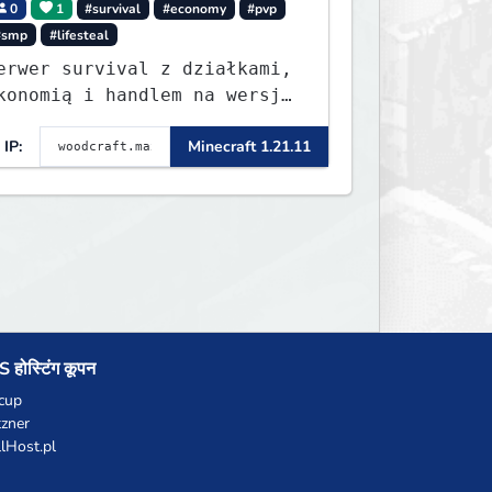
0
1
#survival
#economy
#pvp
#smp
#lifesteal
erwer survival z działkami,
konomią i handlem na wersję
.8 - 26.1.1. Rekru ON
IP:
Minecraft 1.21.11
 होस्टिंग कूपन
cup
zner
llHost.pl