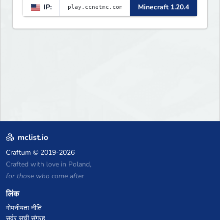
IP:
Minecraft 1.20.4
map of Earth using tanks,
warships, guns and more.
Express your creative side by
building cities that the world
will envy.
mclist.io
Craftum
© 2019-2026
Crafted with love in Poland,
for those who come after
लिंक
गोपनीयता नीति
सर्वर सूची संग्रह