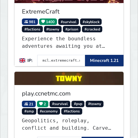
ExtremeCraft
981
1400
#survival
#skyblock
#factions
#towny
#prison
#cracked
Experience the boundless
adventures awaiting you at
ExtremeCraft.net! Embark on a
IP:
Minecraft 1.21
journey through a plethora of
exhilarating game modes,
blending both timeless
classics and innovative new
experiences seamlessly.
play.ccnetmc.com
21
2
#survival
#pvp
#towny
#smp
#economy
#factions
Geopolitics, roleplay,
conflict and building. Carve
out your own story on a 1:1000