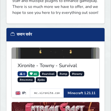
staff and multiple plugins to enhance gameplay. 
There is so much more we have to offer, and we 
hope to see you here to try everything out soon!
समान सर्वर
Xironite - Towny - Survival
0
46
#survival
#smp
#towny
#mcmmo
#jobs
IP:
Minecraft 1.21.11