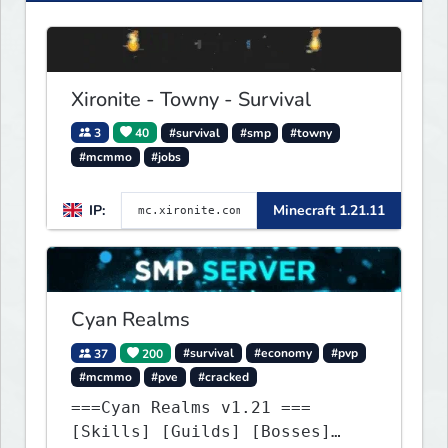
Xironite - Towny - Survival
3
40
#survival
#smp
#towny
#mcmmo
#jobs
IP:
Minecraft 1.21.11
Cyan Realms
37
200
#survival
#economy
#pvp
#mcmmo
#pve
#cracked
===Cyan Realms v1.21 ===
[Skills] [Guilds] [Bosses]