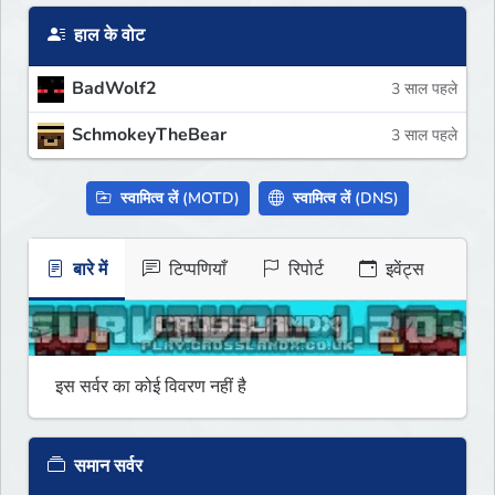
हाल के वोट
BadWolf2
3 साल पहले
SchmokeyTheBear
3 साल पहले
स्वामित्व लें (MOTD)
स्वामित्व लें (DNS)
बारे में
टिप्पणियाँ
रिपोर्ट
इवेंट्स
इस सर्वर का कोई विवरण नहीं है
समान सर्वर