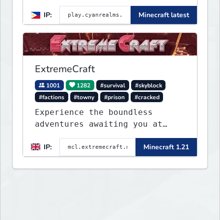
[Unique] [No Griefing]
IP:
Minecraft latest
ExtremeCraft
1001
1282
#survival
#skyblock
#factions
#towny
#prison
#cracked
Experience the boundless
adventures awaiting you at
ExtremeCraft.net! Embark on a
IP:
Minecraft 1.21
journey through a plethora of
exhilarating game modes,
blending both timeless
classics and innovative new
experiences seamlessly.