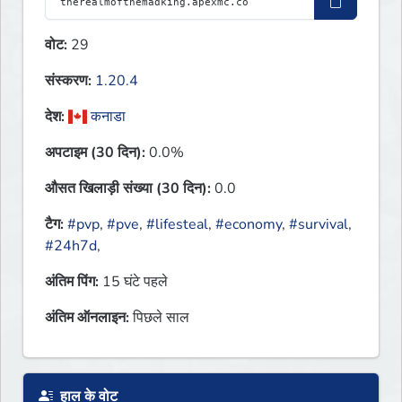
वोट:
29
संस्करण:
1.20.4
देश:
कनाडा
अपटाइम (30 दिन):
0.0%
औसत खिलाड़ी संख्या (30 दिन):
0.0
टैग:
#pvp
,
#pve
,
#lifesteal
,
#economy
,
#survival
,
#24h7d
,
अंतिम पिंग:
15 घंटे पहले
अंतिम ऑनलाइन:
पिछले साल
हाल के वोट