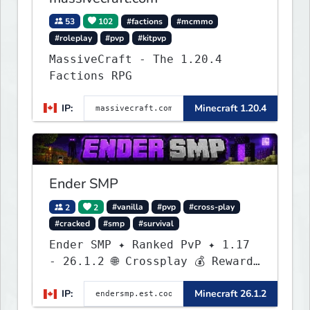
53
102
#factions
#mcmmo
#roleplay
#pvp
#kitpvp
MassiveCraft - The 1.20.4
Factions RPG
IP:
Minecraft 1.20.4
Ender SMP
2
2
#vanilla
#pvp
#cross-play
#cracked
#smp
#survival
Ender SMP ✦ Ranked PvP ✦ 1.17
- 26.1.2 🌐 Crossplay 💰 Rewards
🛠 Custom Gear
IP:
Minecraft 26.1.2