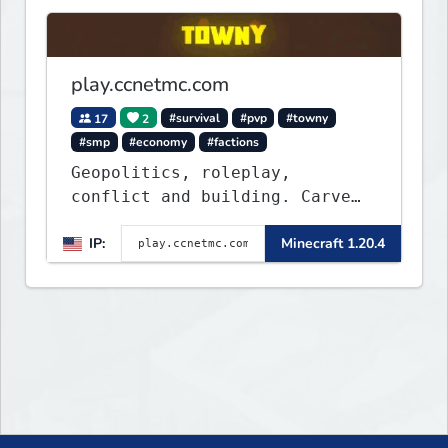
play.ccnetmc.com
17
2
#survival
#pvp
#towny
#smp
#economy
#factions
Geopolitics, roleplay,
conflict and building. Carve
out your own story on a 1:1000
IP:
Minecraft 1.20.4
map of Earth using tanks,
warships, guns and more.
Express your creative side by
building cities that the world
will envy.