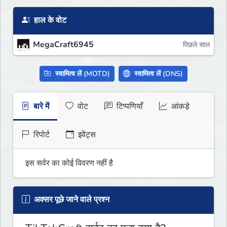
हाल के वोट
MegaCraft6945
पिछले साल
स्वामित्व लें (MOTD)
स्वामित्व लें (DNS)
बारे में
वोट
टिप्पणियाँ
आंकड़े
रिपोर्ट
इवेंट्स
इस सर्वर का कोई विवरण नहीं है
अक्सर पूछे जाने वाले प्रश्न