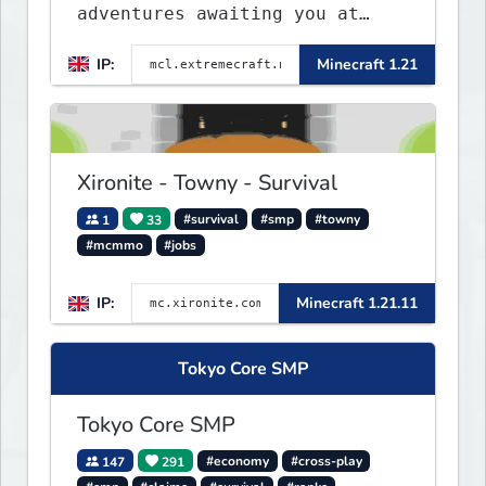
adventures awaiting you at
ExtremeCraft.net! Embark on a
IP:
Minecraft 1.21
journey through a plethora of
exhilarating game modes,
blending both timeless
classics and innovative new
experiences seamlessly.
Xironite - Towny - Survival
1
33
#survival
#smp
#towny
#mcmmo
#jobs
IP:
Minecraft 1.21.11
Tokyo Core SMP
Tokyo Core SMP
147
291
#economy
#cross-play