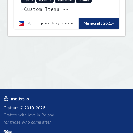
#smp
#claims
#survival
#ranks
⚡Custom Items ••
IP:
Minecraft 26.1.+
mclist.io
Craftum
© 2019-2026
Crafted with love in Poland,
for those who come after
लिंक