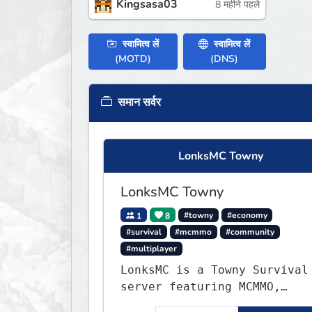
Kingsasa03
8 महीने पहले
स्वामित्व लें
स्वामित्व लें
(MOTD)
(DNS)
समान सर्वर
LonksMC Towny
LonksMC Towny
1
8
#towny
#economy
#survival
#mcmmo
#community
#multiplayer
LonksMC is a Towny Survival
server featuring MCMMO,
Jobs, free rank progression