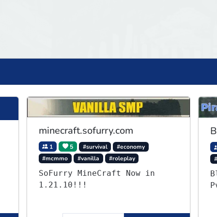
minecraft.sofurry.com
B
1
5
#survival
#economy
#mcmmo
#vanilla
#roleplay
SoFurry MineCraft Now in
B
1.21.10!!!
P
p
f
,