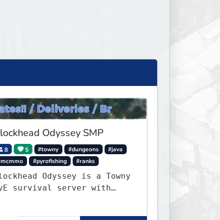
lockhead Odyssey SMP
8
5
#towny
#dungeons
#java
#mcmmo
#pyrofishing
#ranks
lockhead Odyssey is a Towny
vE survival server with
ermanent worlds, custom
ishing, quests, brewing,