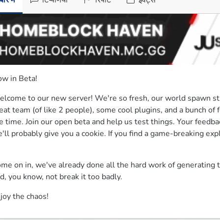
ारे में
टिप्पणियाँ
रिपोर्ट
इवेंट्स
w in Beta!
lcome to our new server! We're so fresh, our world spawn stil
eat team (of like 2 people), some cool plugins, and a bunch of 
e time. Join our open beta and help us test things. Your feedback 
'll probably give you a cookie. If you find a game-breaking exploit
me on in, we've already done all the hard work of generating 
d, you know, not break it too badly.
joy the chaos!