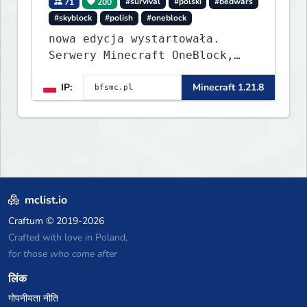
71
200
#survival
#polski
#bedwars
#skyblock
#polish
#oneblock
nowa edycja wystartowała.
Serwery Minecraft OneBlock,
Survival, SkyBlock, Duels,
IP:
Minecraft 1.21.8
RealLife, PVP, BedWars, kitpvp
mclist.io
Craftum
© 2019-2026
Crafted with love in Poland,
for those who come after
लिंक
गोपनीयता नीति