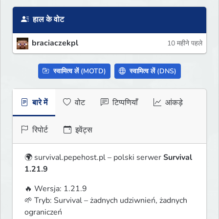
हाल के वोट
braciaczekpl
10 महीने पहले
स्वामित्व लें (MOTD)
स्वामित्व लें (DNS)
बारे में
वोट
टिप्पणियाँ
आंकड़े
रिपोर्ट
इवेंट्स
🌍 survival.pepehost.pl – polski serwer 
Survival 
1.21.9
🔥 Wersja: 1.21.9

🌱 Tryb: Survival – żadnych udziwnień, żadnych 
ograniczeń
