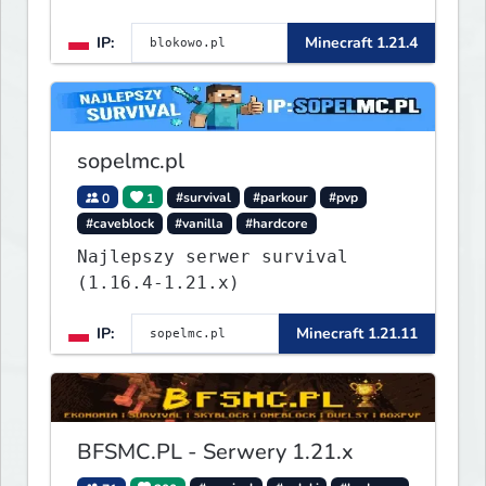
ᴡʏꜱᴛᴀʀᴛᴏᴡᴀʟᴀ!
IP:
Minecraft 1.21.4
sopelmc.pl
0
1
#survival
#parkour
#pvp
#caveblock
#vanilla
#hardcore
Najlepszy serwer survival
(1.16.4-1.21.x)
IP:
Minecraft 1.21.11
BFSMC.PL - Serwery 1.21.x