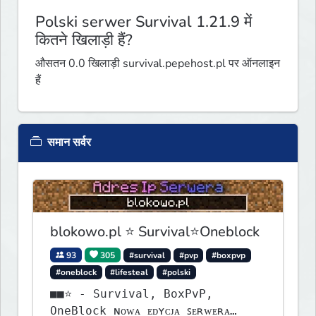
Polski serwer Survival 1.21.9 में
कितने खिलाड़ी हैं?
औसतन 0.0 खिलाड़ी survival.pepehost.pl पर ऑनलाइन
हैं
समान सर्वर
blokowo.pl ⭐ Survival⭐Oneblock
93
305
#survival
#pvp
#boxpvp
#oneblock
#lifesteal
#polski
■■⭐ - Survival, BoxPvP,
OneBlock ɴᴏᴡᴀ ᴇᴅʏᴄᴊᴀ ꜱᴇʀᴡᴇʀᴀ