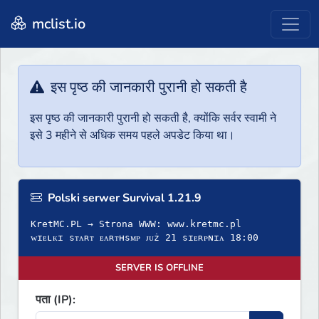
mclist.io
इस पृष्ठ की जानकारी पुरानी हो सकती है
इस पृष्ठ की जानकारी पुरानी हो सकती है, क्योंकि सर्वर स्वामी ने
इसे 3 महीने से अधिक समय पहले अपडेट किया था।
Polski serwer Survival 1.21.9
KretMC.PL → Strona WWW: www.kretmc.pl
ᴡɪᴇʟᴋɪ sᴛᴀʀᴛ ᴇᴀʀᴛʜsᴍᴘ ᴊᴜż 21 sɪᴇʀᴘɴɪᴀ 18:00
SERVER IS OFFLINE
पता (IP):